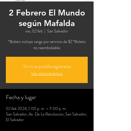
2 Febrero El Mundo
según Mafalda
vie, 02 feb
  |  
San Salvador
*Boleto incluye cargo por servicio de $2 *Boleto
no reembolsable
Ya no es posible registrarse
Ver otros eventos
Fecha y lugar
02 feb 2024, 1:00 p. m. – 7:00 p. m.
San Salvador, Av. De La Revolucion, San Salvador,
El Salvador