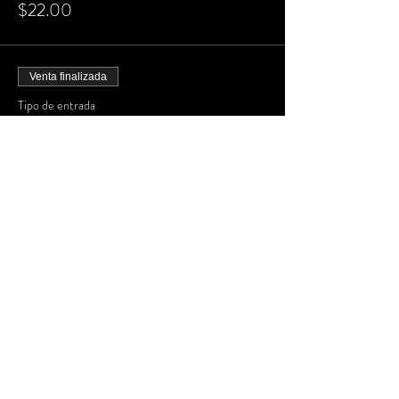
$22.00
Venta finalizada
Tipo de entrada
FUNCIÓN 6:15 PM
Precio
$22.00
Venta finalizada
Tipo de entrada
FUNCIÓN 7:00 PM
Precio
$22.00