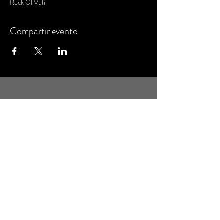
Rock Ol Vuh
Compartir evento
MANTENTE AL DÍA
Regístrate para recibir el boletín informativo
con novedades y eventos
Email
Suscríbete