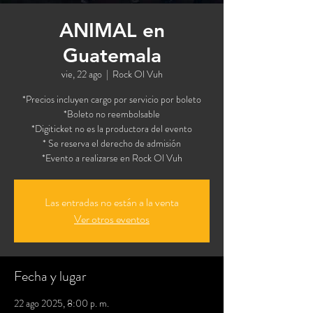
ANIMAL en
Guatemala
vie, 22 ago
  |  
Rock Ol Vuh
*Precios incluyen cargo por servicio por boleto
*Boleto no reembolsable
*Digiticket no es la productora del evento
* Se reserva el derecho de admisión
*Evento a realizarse en Rock Ol Vuh
Las entradas no están a la venta
Ver otros eventos
Fecha y lugar
22 ago 2025, 8:00 p. m.