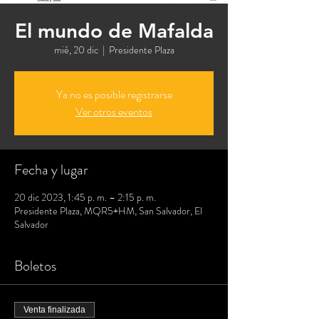
El mundo de Mafalda
mié, 20 dic
  |  
Presidente Plaza
Ya no es posible registrarse
Ver otros eventos
Fecha y lugar
20 dic 2023, 1:45 p. m. – 2:15 p. m.
Presidente Plaza, MQR5+HM, San Salvador, El
Salvador
Boletos
Venta finalizada