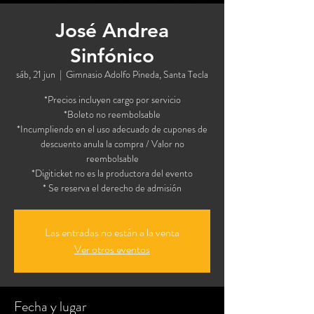
José Andrea
Sinfónico
sáb, 21 jun
  |  
Gimnasio Adolfo Pineda, Santa Tecla
*Precios incluyen cargo por servicio
*Boleto no reembolsable
*Incumpliendo en el uso adecuado de cupones de
descuento anula la compra / Valor no
reembolsable
*Digiticket no es la productora del evento
* Se reserva el derecho de admisión
Las entradas no están a la venta
Ver otros eventos
Fecha y lugar