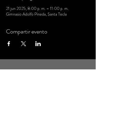
21 jun 2025, 8:00 p. m. – 11:00 p. m.
Gimnasio Adolfo Pineda, Santa Tecla
Compartir evento
MANTENTE AL DÍA
Regístrate para recibir el boletín informativo
con novedades y eventos
Email