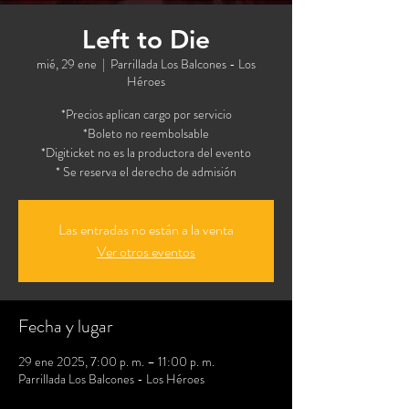
Left to Die
mié, 29 ene
  |  
Parrillada Los Balcones - Los
Héroes
*Precios aplican cargo por servicio
*Boleto no reembolsable
*Digiticket no es la productora del evento
* Se reserva el derecho de admisión
Las entradas no están a la venta
Ver otros eventos
Fecha y lugar
29 ene 2025, 7:00 p. m. – 11:00 p. m.
Parrillada Los Balcones - Los Héroes