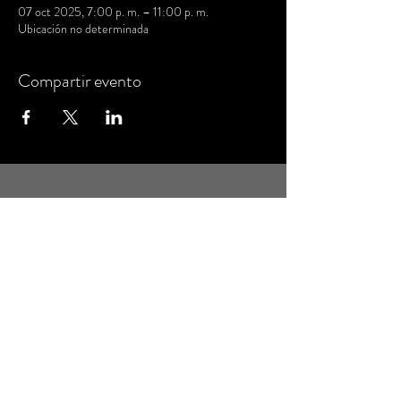
07 oct 2025, 7:00 p. m. – 11:00 p. m.
Ubicación no determinada
Compartir evento
MANTENTE AL DÍA
Regístrate para recibir el boletín informativo
con novedades y eventos
Email