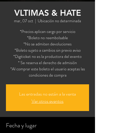
VLTIMAS & HATE
mar, 07 oct
  |  
Ubicación no determinada
*Precios aplican cargo por servicio
*Boleto no reembolsable
*No se admiten devoluciones
*Boleto sujeto a cambios sin previo aviso
*Digiticket no es la productora del evento
* Se reserva el derecho de admisión
*Al comprar este boleto el usuario aceptas las
condiciones de compra
Las entradas no están a la venta
Ver otros eventos
Fecha y lugar