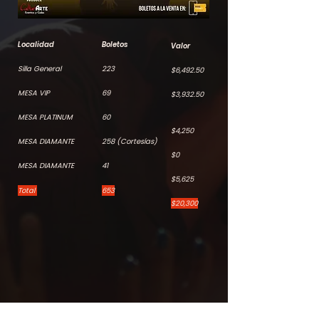
Localidad
Boletos
Valor
Silla General
223
$6,492.50
MESA VIP
69
$3,932.50
MESA PLATINUM
60
$4,250
MESA DIAMANTE
258 (Cortesías)
$0
MESA DIAMANTE
41
$5,625
Total
653
$20,300